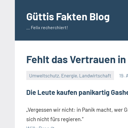
Zum
Inhalt
Güttis Fakten Blog
springen
… Felix recherchiert!
Fehlt das Vertrauen i
Umweltschutz, Energie, Landwirtschaft
19. 
Die Leute kaufen panikartig Gash
„Vergessen wir nicht: in Panik macht, wer 
sich nicht fürs regieren.“