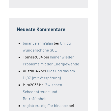
Neueste Kommentare
binance anm"alan
bei
Oh, du
wunderschöne SGE
Tomas3004
bei
Immer wieder
Probleme mit der Energiewende
Austin143
bei
Dies und das am
11.07. (mit Verspätung)
Mira2036
bei
Zwischen
Schadenfreude und
Betroffenheit
registrera dig f"or binance
bei