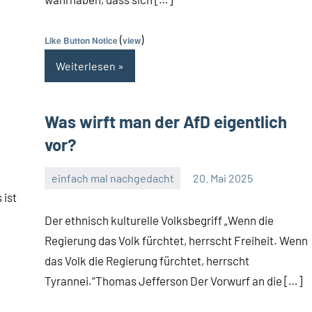
(
)
Like Button Notice
view
Weiterlesen
Was wirft man der AfD eigentlich
vor?
einfach mal nachgedacht
20. Mai 2025
Guetti
Ein
 ist
Kommentar
Der ethnisch kulturelle Volksbegriff „Wenn die
Regierung das Volk fürchtet, herrscht Freiheit. Wenn
das Volk die Regierung fürchtet, herrscht
Tyrannei.“Thomas Jefferson Der Vorwurf an die […]