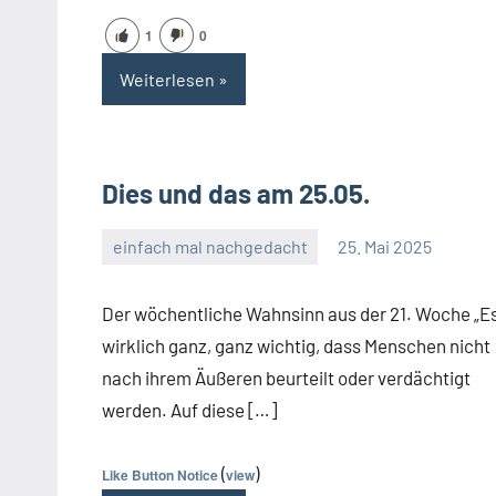
1
0
Weiterlesen
Dies und das am 25.05.
einfach mal nachgedacht
25. Mai 2025
Guetti
Ein
Kommentar
Der wöchentliche Wahnsinn aus der 21. Woche „Es
wirklich ganz, ganz wichtig, dass Menschen nicht
nach ihrem Äußeren beurteilt oder verdächtigt
werden. Auf diese […]
(
)
Like Button Notice
view