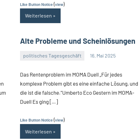
(
)
Like Button Notice
view
Weiterlesen
Alte Probleme und Scheinlösungen
politisches Tagesgeschäft
16. Mai 2025
Guetti
Keine
Kommentare
Das Rentenproblem im MOMA Duell „Für jedes
en
komplexe Problem gibt es eine einfache Lösung, und
rum
die ist die falsche.“Umberto Eco Gestern im MOMA-
Duell Es ging […]
(
)
Like Button Notice
view
Weiterlesen