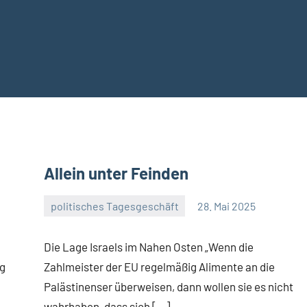
Allein unter Feinden
politisches Tagesgeschäft
28. Mai 2025
Guetti
3
Kommentare
Die Lage Israels im Nahen Osten „Wenn die
ng
Zahlmeister der EU regelmäßig Alimente an die
Palästinenser überweisen, dann wollen sie es nicht
wahrhaben, dass sich […]