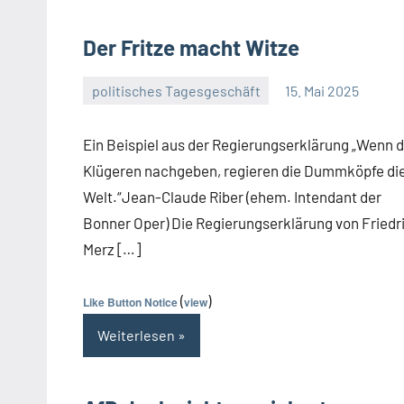
Der Fritze macht Witze
politisches Tagesgeschäft
15. Mai 2025
Guetti
Ein
Kommentar
Ein Beispiel aus der Regierungserklärung „Wenn d
Klügeren nachgeben, regieren die Dummköpfe di
Welt.“Jean-Claude Riber (ehem. Intendant der
Bonner Oper) Die Regierungserklärung von Friedr
Merz […]
(
)
Like Button Notice
view
Weiterlesen