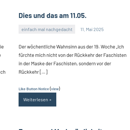
Dies und das am 11.05.
einfach mal nachgedacht
11. Mai 2025
Guetti
Ein
Kommentar
ie
Der wöchentliche Wahnsinn aus der 19. Woche „Ich
e
fürchte mich nicht von der Rückkehr der Faschisten
in der Maske der Faschisten, sondern vor der
ich
Rückkehr […]
(
)
Like Button Notice
view
Weiterlesen