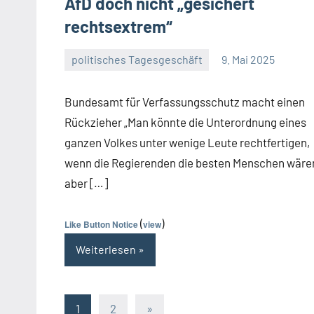
AfD doch nicht „gesichert
rechtsextrem“
politisches Tagesgeschäft
9. Mai 2025
Guetti
Ein
Kommentar
Bundesamt für Verfassungsschutz macht einen
Rückzieher „Man könnte die Unterordnung eines
ganzen Volkes unter wenige Leute rechtfertigen,
wenn die Regierenden die besten Menschen wäre
aber […]
(
)
Like Button Notice
view
Weiterlesen
Seitennummerierung
Nächste
1
2
»