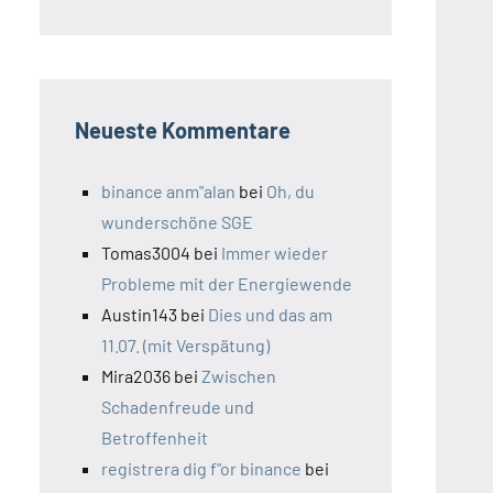
Neueste Kommentare
binance anm"alan
bei
Oh, du
wunderschöne SGE
Tomas3004
bei
Immer wieder
Probleme mit der Energiewende
Austin143
bei
Dies und das am
11.07. (mit Verspätung)
Mira2036
bei
Zwischen
Schadenfreude und
Betroffenheit
registrera dig f"or binance
bei