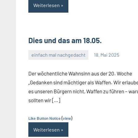
Weiterlesen
Dies und das am 18.05.
einfach mal nachgedacht
18. Mai 2025
Guetti
Ein
Kommentar
Der wöchentliche Wahnsinn aus der 20. Woche
„Gedanken sind mächtiger als Waffen. Wir erlaub
es unseren Bürgern nicht, Waffen zu führen – wa
sollten wir […]
(
)
Like Button Notice
view
Weiterlesen