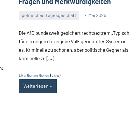
Fragen und Merkwürdigkeiten
politisches Tagesgeschäft
7. Mai 2025
Guetti
Ein
Kommentar
Die AfD bundesweit gesichert rechtsextrem „Typisch
für ein gegen das eigene Volk gerichtetes System ist
es, Kriminelle zu schonen, aber politische Gegner als
kriminelle zu […]
n;
(
)
Like Button Notice
view
Weiterlesen