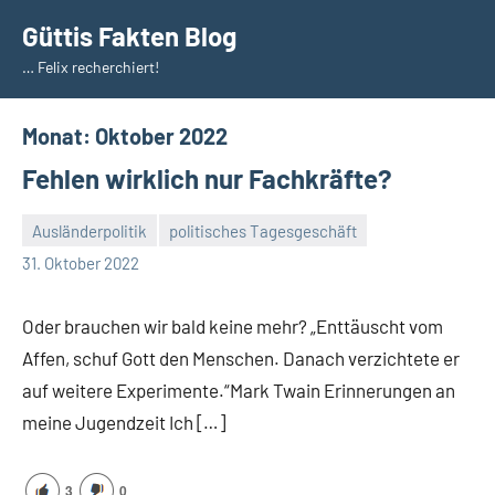
Zum
Güttis Fakten Blog
Inhalt
… Felix recherchiert!
springen
Monat:
Oktober 2022
Fehlen wirklich nur Fachkräfte?
Ausländerpolitik
politisches Tagesgeschäft
Guetti
Keine
31. Oktober 2022
Kommentare
Oder brauchen wir bald keine mehr? „Enttäuscht vom
Affen, schuf Gott den Menschen. Danach verzichtete er
auf weitere Experimente.“Mark Twain Erinnerungen an
meine Jugendzeit Ich […]
3
0