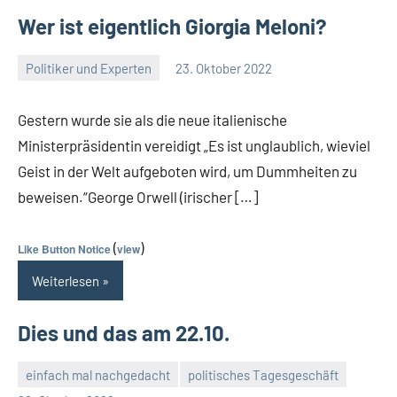
Wer ist eigentlich Giorgia Meloni?
Politiker und Experten
23. Oktober 2022
Guetti
Keine
Kommentare
Gestern wurde sie als die neue italienische
Ministerpräsidentin vereidigt „Es ist unglaublich, wieviel
Geist in der Welt aufgeboten wird, um Dummheiten zu
beweisen.“George Orwell (irischer […]
(
)
Like Button Notice
view
Weiterlesen
Dies und das am 22.10.
einfach mal nachgedacht
politisches Tagesgeschäft