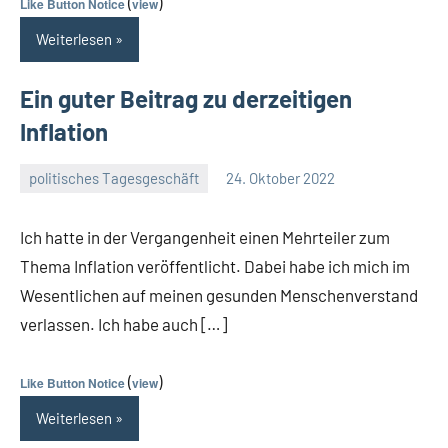
(
)
Like Button Notice
view
Weiterlesen
Ein guter Beitrag zu derzeitigen
Inflation
politisches Tagesgeschäft
24. Oktober 2022
Guetti
Keine
Kommentare
Ich hatte in der Vergangenheit einen Mehrteiler zum
Thema Inflation veröffentlicht. Dabei habe ich mich im
Wesentlichen auf meinen gesunden Menschenverstand
verlassen. Ich habe auch […]
(
)
Like Button Notice
view
Weiterlesen