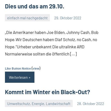
Dies und das am 29.10.
einfach mal nachgedacht
29. Oktober 2022
Guetti
Keine
Kommentare
„Die Amerikaner haben Joe Biden, Johnny Cash, Bob
Hope.Wir Deutschen haben Olaf Scholz, no Cash, no
Hope.“Urheber unbekannt Die ultralinke ARD
Normalerweise sollten die öffentlich […]
(
)
Like Button Notice
view
Weiterlesen
Kommt im Winter ein Black-Out?
Umweltschutz, Energie, Landwirtschaft
28. Oktober 2022
Guetti
Keine