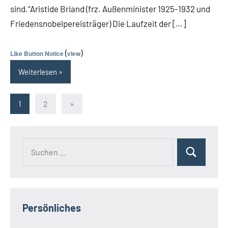
sind.“Aristide Briand (frz. Außenminister 1925-1932 und
Friedensnobelpereisträger) Die Laufzeit der […]
(
)
Like Button Notice
view
Weiterlesen
Seitennummerierung
Nächste
1
2
»
Beiträge
der
Beiträge
Suchen
Suchen
nach:
Persönliches