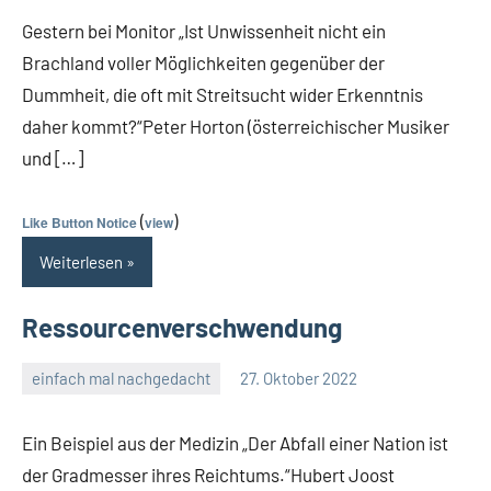
Kommentare
Gestern bei Monitor „Ist Unwissenheit nicht ein
Brachland voller Möglichkeiten gegenüber der
Dummheit, die oft mit Streitsucht wider Erkenntnis
daher kommt?“Peter Horton (österreichischer Musiker
und […]
(
)
Like Button Notice
view
Weiterlesen
Ressourcenverschwendung
einfach mal nachgedacht
27. Oktober 2022
Guetti
Keine
Kommentare
Ein Beispiel aus der Medizin „Der Abfall einer Nation ist
der Gradmesser ihres Reichtums.“Hubert Joost