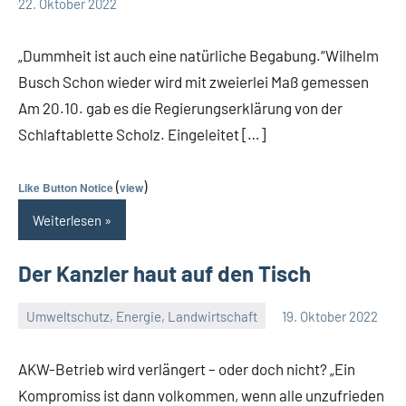
Guetti
Keine
22. Oktober 2022
Kommentare
„Dummheit ist auch eine natürliche Begabung.“Wilhelm
Busch Schon wieder wird mit zweierlei Maß gemessen
Am 20.10. gab es die Regierungserklärung von der
Schlaftablette Scholz. Eingeleitet […]
(
)
Like Button Notice
view
Weiterlesen
Der Kanzler haut auf den Tisch
Umweltschutz, Energie, Landwirtschaft
19. Oktober 2022
Guetti
Keine
Kommentare
AKW-Betrieb wird verlängert – oder doch nicht? „Ein
Kompromiss ist dann volkommen, wenn alle unzufrieden