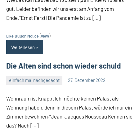
gut. Leider befinden wir uns erst am Anfang vom
Ende.“Ernst Ferstl Die Pandemie ist zu […]
(
)
Like Button Notice
view
Weiterlesen
Die Alten sind schon wieder schuld
einfach mal nachgedacht
27. Dezember 2022
Guetti
Keine
Kommentare
Wohnraum ist knapp „Ich möchte keinen Palast als
Wohnung haben, denn in diesem Palast würde ich nur ein
Zimmer bewohnen.“Jean-Jacques Rousseau Kennen sie
das? Nach […]