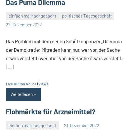
Das Puma Dilemma
einfach mal nachgedacht
politisches Tagesgeschäft
Guetti
Keine
22. Dezember 2022
Kommentare
Das Problem mit dem neuen Schützenpanzer „Dilemma
der Demokratie: Mitreden kann nur, wer von der Sache
etwas versteht; wer aber von der Sache etwas versteht,
[…]
(
)
Like Button Notice
view
Weiterlesen
Flohmärkte für Arzneimittel?
einfach mal nachgedacht
21. Dezember 2022
Guetti
Keine