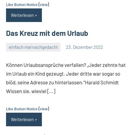
(
)
Like Button Notice
view
Weiterlesen
Das Kreuz mit dem Urlaub
einfach mal nachgedacht
23. Dezember 2022
Guetti
Keine
Kommentare
Können Urlaubsansprüche verfallen? „Jeder zehnte hat
im Urlaub ein Kind gezeugt. Jeder dritte war sogar so
blöd, seine Adresse zu hinterlassen.“Harald Schmidt
Wissen sie, wieviel […]
(
)
Like Button Notice
view
Weiterlesen