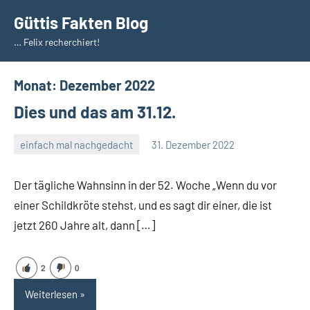
Zum
Güttis Fakten Blog
Inhalt
… Felix recherchiert!
springen
Monat:
Dezember 2022
Dies und das am 31.12.
einfach mal nachgedacht
31. Dezember 2022
Guetti
Ein
Kommentar
Der tägliche Wahnsinn in der 52. Woche „Wenn du vor
einer Schildkröte stehst, und es sagt dir einer, die ist
jetzt 260 Jahre alt, dann […]
2
0
Weiterlesen