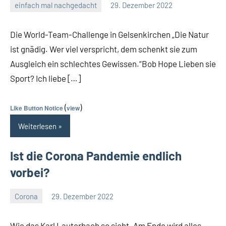
einfach mal nachgedacht
29. Dezember 2022
Guetti
Keine
Kommentare
Die World-Team-Challenge in Gelsenkirchen „Die Natur
ist gnädig. Wer viel verspricht, dem schenkt sie zum
Ausgleich ein schlechtes Gewissen.“Bob Hope Lieben sie
Sport? Ich liebe […]
(
)
Like Button Notice
view
Weiterlesen
Ist die Corona Pandemie endlich
vorbei?
Corona
29. Dezember 2022
Guetti
Keine
Kommentare
Wie das Karl Lauterbach so sieht „Am Ende wird alles