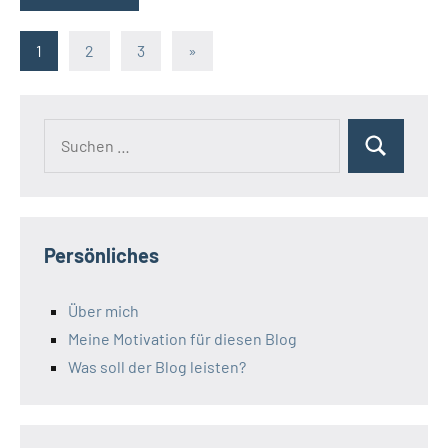
Seitennummerierung
Nächste
1
2
3
»
Beiträge
der
Beiträge
Suchen
Suchen
nach:
Persönliches
Über mich
Meine Motivation für diesen Blog
Was soll der Blog leisten?