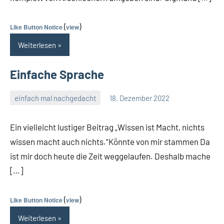
(
)
Like Button Notice
view
Weiterlesen
Einfache Sprache
einfach mal nachgedacht
18. Dezember 2022
Guetti
Keine
Kommentare
Ein vielleicht lustiger Beitrag „Wissen ist Macht, nichts
wissen macht auch nichts.“Könnte von mir stammen Da
ist mir doch heute die Zeit weggelaufen. Deshalb mache
[…]
(
)
Like Button Notice
view
Weiterlesen