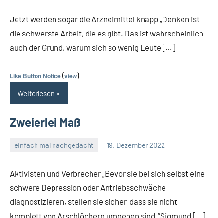
Kommentare
Jetzt werden sogar die Arzneimittel knapp „Denken ist
die schwerste Arbeit, die es gibt. Das ist wahrscheinlich
auch der Grund, warum sich so wenig Leute […]
(
)
Like Button Notice
view
Weiterlesen
Zweierlei Maß
einfach mal nachgedacht
19. Dezember 2022
Guetti
Keine
Kommentare
Aktivisten und Verbrecher „Bevor sie bei sich selbst eine
schwere Depression oder Antriebsschwäche
diagnostizieren, stellen sie sicher, dass sie nicht
komplett von Arschlöchern umgeben sind.“Sigmund […]