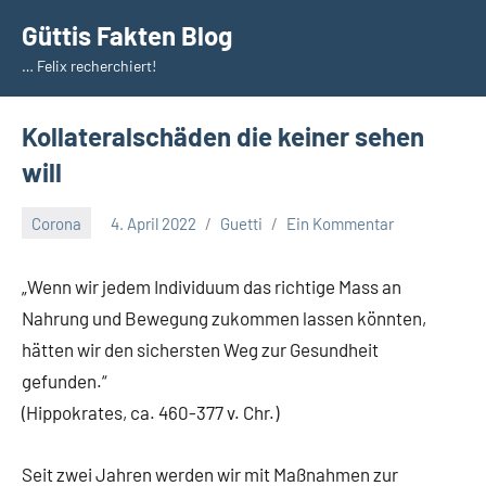
Zum
Güttis Fakten Blog
Inhalt
… Felix recherchiert!
springen
Kollateralschäden die keiner sehen
will
Corona
4. April 2022
Guetti
Ein Kommentar
„Wenn wir jedem Individuum das richtige Mass an
Nahrung und Bewegung zukommen lassen könnten,
hätten wir den sichersten Weg zur Gesundheit
gefunden.“
(Hippokrates, ca. 460-377 v. Chr.)
Seit zwei Jahren werden wir mit Maßnahmen zur