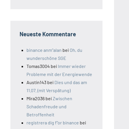
Neueste Kommentare
binance anm"alan
bei
Oh, du
wunderschöne SGE
Tomas3004
bei
Immer wieder
Probleme mit der Energiewende
Austin143
bei
Dies und das am
11.07. (mit Verspätung)
Mira2036
bei
Zwischen
Schadenfreude und
Betroffenheit
registrera dig f"or binance
bei