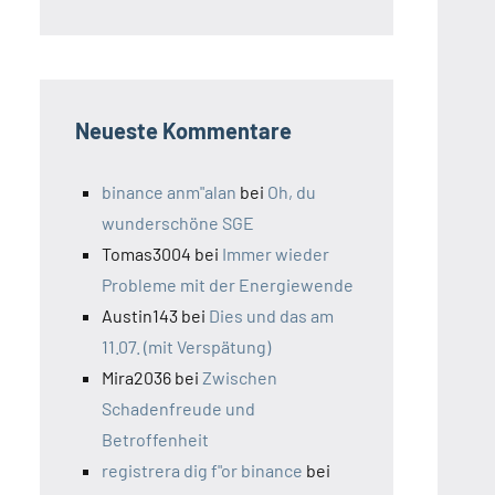
Neueste Kommentare
binance anm"alan
bei
Oh, du
wunderschöne SGE
Tomas3004
bei
Immer wieder
Probleme mit der Energiewende
Austin143
bei
Dies und das am
11.07. (mit Verspätung)
Mira2036
bei
Zwischen
Schadenfreude und
Betroffenheit
registrera dig f"or binance
bei