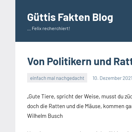
Zum
Inhalt
Güttis Fakten Blog
springen
… Felix recherchiert!
Von Politikern und Rat
einfach mal nachgedacht
10. Dezember 202
„Gute Tiere, spricht der Weise, musst du zü
doch die Ratten und die Mäuse, kommen ganz
Wilhelm Busch