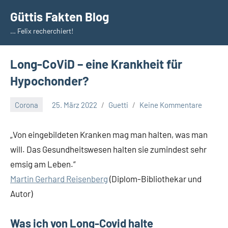
Zum
Güttis Fakten Blog
Inhalt
… Felix recherchiert!
springen
Long-CoViD – eine Krankheit für
Hypochonder?
Corona
25. März 2022
Guetti
Keine Kommentare
„Von eingebildeten Kranken mag man halten, was man
will. Das Gesundheitswesen halten sie zumindest sehr
emsig am Leben.“
Martin Gerhard Reisenberg
(Diplom-Bibliothekar und
Autor)
Was ich von Long-Covid halte