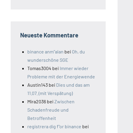
Neueste Kommentare
binance anm"alan
bei
Oh, du
wunderschöne SGE
Tomas3004
bei
Immer wieder
Probleme mit der Energiewende
Austin143
bei
Dies und das am
11.07. (mit Verspätung)
Mira2036
bei
Zwischen
Schadenfreude und
Betroffenheit
registrera dig f"or binance
bei