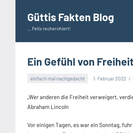
Zum
Inhalt
Güttis Fakten Blog
springen
… Felix recherchiert!
Ein Gefühl von Freihei
einfach mal nachgedacht
1. Februar 2022
„Wer anderen die Freiheit verweigert, verdien
Abraham Lincoln
Vor einigen Tagen, es war ein Sonntag, fuh