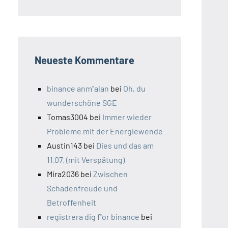
Neueste Kommentare
binance anm"alan
bei
Oh, du
wunderschöne SGE
Tomas3004
bei
Immer wieder
Probleme mit der Energiewende
Austin143
bei
Dies und das am
11.07. (mit Verspätung)
Mira2036
bei
Zwischen
Schadenfreude und
Betroffenheit
registrera dig f"or binance
bei