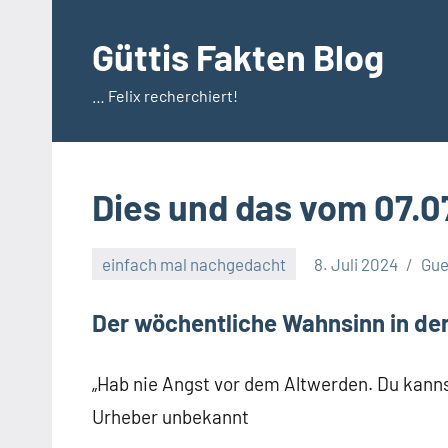
Zum
Inhalt
Güttis Fakten Blog
springen
… Felix recherchiert!
Dies und das vom 07.0
einfach mal nachgedacht
8. Juli 2024
Gue
Der wöchentliche Wahnsinn in de
„Hab nie Angst vor dem Altwerden. Du kann
Urheber unbekannt