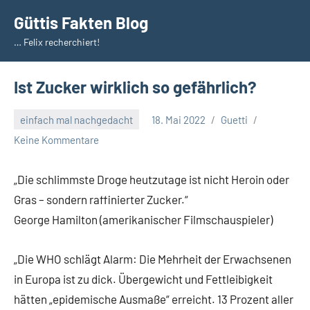
Zum
Güttis Fakten Blog
Inhalt
… Felix recherchiert!
springen
Ist Zucker wirklich so gefährlich?
einfach mal nachgedacht
18. Mai 2022
Guetti
Keine Kommentare
„Die schlimmste Droge heutzutage ist nicht Heroin oder
Gras – sondern raffinierter Zucker.“
George Hamilton (amerikanischer Filmschauspieler)
„Die
WHO schlägt Alarm: Die Mehrheit der Erwachsenen
in Europa ist zu dick. Übergewicht und Fettleibigkeit
hätten „epidemische Ausmaße“ erreicht. 13 Prozent aller