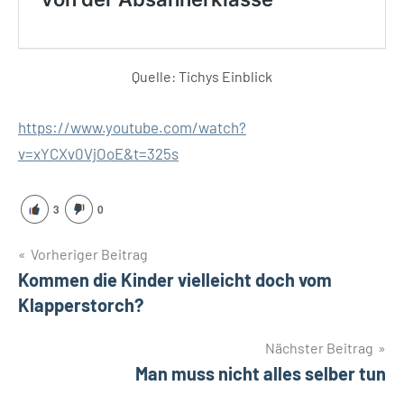
Quelle: Tichys Einblick
https://www.youtube.com/watch?
v=xYCXv0VjOoE&t=325s
3
0
Beitragsnavigation
Vorheriger Beitrag
Kommen die Kinder vielleicht doch vom
Klapperstorch?
Nächster Beitrag
Man muss nicht alles selber tun