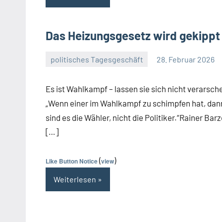
Das Heizungsgesetz wird gekippt
politisches Tagesgeschäft
28. Februar 2026
Guetti
Keine
Kommentare
Es ist Wahlkampf – lassen sie sich nicht verarsch
„Wenn einer im Wahlkampf zu schimpfen hat, dan
sind es die Wähler, nicht die Politiker.“Rainer Barz
[…]
(
)
Like Button Notice
view
Weiterlesen