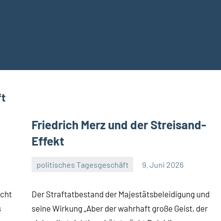
ft
Friedrich Merz und der Streisand-
Effekt
politisches Tagesgeschäft
9. Juni 2026
Guetti
Keine
Kommentare
echt
Der Straftatbestand der Majestätsbeleidigung und
s
seine Wirkung „Aber der wahrhaft große Geist, der