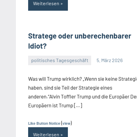
Weiterlesen
Stratege oder unberechenbarer
Idiot?
politisches Tagesgeschäft
5. März 2026
Guetti
Ein
Kommentar
Was will Trump wirklich? „Wenn sie keine Strategi
haben, sind sie Teil der Strategie eines
anderen.“Alvin Toffler Trump und die Europäer De
Europäern ist Trump […]
(
)
Like Button Notice
view
Weiterlesen