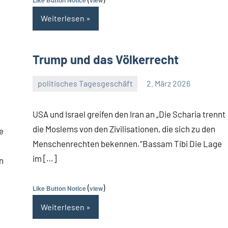
Weiterlesen
Trump und das Völkerrecht
politisches Tagesgeschäft
2. März 2026
Guetti
2
Kommentare
USA und Israel greifen den Iran an „Die Scharia trennt
die Moslems von den Zivilisationen, die sich zu den
e
Menschenrechten bekennen.“Bassam Tibi Die Lage
im […]
n
(
)
Like Button Notice
view
Weiterlesen