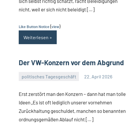
e
sich selbst richtig schätzt, rächt Beleidigungen
nicht, weil er sich nicht beleidigt […]
(
)
Like Button Notice
view
Weiterlesen
Der VW-Konzern vor dem Abgrund
politisches Tagesgeschäft
22. April 2026
Guetti
9
Kommentare
Erst zerstört man den Konzern – dann hat man tolle
Ideen „Es ist oft lediglich unserer vornehmen
Zurückhaltung geschuldet, manchen so benannten
ordnungsgemäßen Ablauf nicht […]