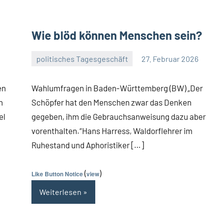
Wie blöd können Menschen sein?
politisches Tagesgeschäft
27. Februar 2026
Guetti
2
Kommentare
en
Wahlumfragen in Baden-Württemberg (BW) „Der
n
Schöpfer hat den Menschen zwar das Denken
el
gegeben, ihm die Gebrauchsanweisung dazu aber
vorenthalten.“Hans Harress, Waldorflehrer im
Ruhestand und Aphoristiker […]
(
)
Like Button Notice
view
Weiterlesen