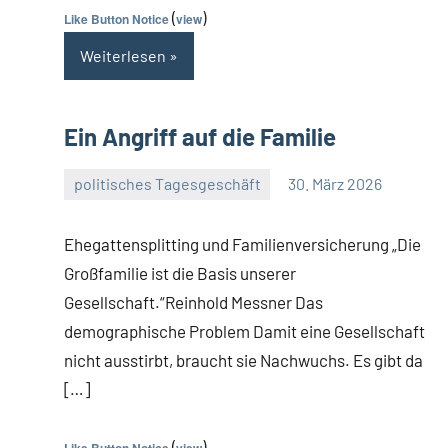
(
)
Like Button Notice
view
Weiterlesen
Ein Angriff auf die Familie
politisches Tagesgeschäft
30. März 2026
Guetti
Keine
Kommentare
Ehegattensplitting und Familienversicherung „Die
Großfamilie ist die Basis unserer
Gesellschaft.“Reinhold Messner Das
demographische Problem Damit eine Gesellschaft
nicht ausstirbt, braucht sie Nachwuchs. Es gibt da
[…]
(
)
Like Button Notice
view