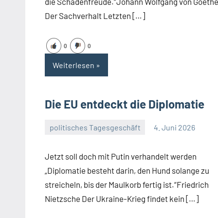
die Schadenfreude.“Johann Wolfgang von Goeth
Der Sachverhalt Letzten […]
0
0
Weiterlesen
Die EU entdeckt die Diplomatie
politisches Tagesgeschäft
4. Juni 2026
Guetti
Ein
Kommentar
Jetzt soll doch mit Putin verhandelt werden
„Diplomatie besteht darin, den Hund solange zu
streicheln, bis der Maulkorb fertig ist.“Friedrich
Nietzsche Der Ukraine-Krieg findet kein […]