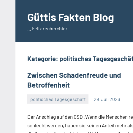
Zum
Inhalt
Güttis Fakten Blog
springen
… Felix recherchiert!
Kategorie:
politisches Tagesgeschä
Zwischen Schadenfreude und
Betroffenheit
politisches Tagesgeschäft
29. Juli 2026
Guetti
Ein
Kommentar
Der Anschlag auf den CSD „Wenn die Menschen r
schlecht werden, haben sie keinen Anteil mehr al