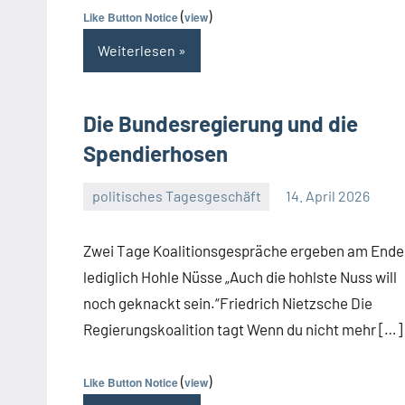
(
)
Like Button Notice
view
Weiterlesen
Die Bundesregierung und die
Spendierhosen
politisches Tagesgeschäft
14. April 2026
Guetti
Keine
Kommentare
Zwei Tage Koalitionsgespräche ergeben am Ende
lediglich Hohle Nüsse „Auch die hohlste Nuss will
noch geknackt sein.“Friedrich Nietzsche Die
Regierungskoalition tagt Wenn du nicht mehr […]
(
)
Like Button Notice
view