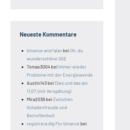
Neueste Kommentare
binance anm"alan
bei
Oh, du
wunderschöne SGE
Tomas3004
bei
Immer wieder
Probleme mit der Energiewende
Austin143
bei
Dies und das am
11.07. (mit Verspätung)
Mira2036
bei
Zwischen
Schadenfreude und
Betroffenheit
registrera dig f"or binance
bei