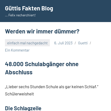
Zum
Güttis Fakten Blog
Inhalt
… Felix recherchiert!
springen
Werden wir immer dümmer?
einfach mal nachgedacht
6. Juli 2023
Guetti
Ein Kommentar
48.000 Schulabgänger ohne
Abschluss
„Lieber sechs Stunden Schule als gar keinen Schlaf.“
Schülerweisheit
Die Schlagzeile