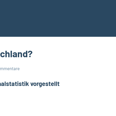
schland?
ommentare
lstatistik vorgestellt