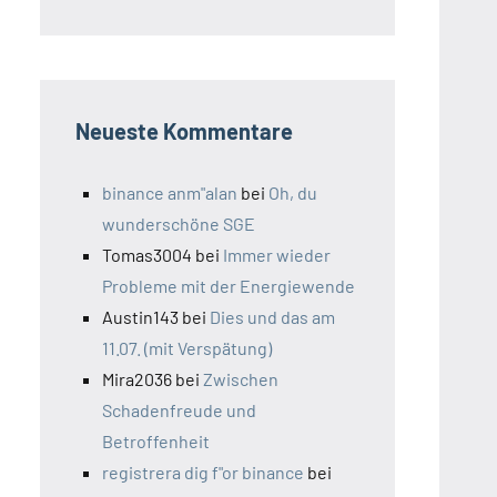
Neueste Kommentare
binance anm"alan
bei
Oh, du
wunderschöne SGE
Tomas3004
bei
Immer wieder
Probleme mit der Energiewende
Austin143
bei
Dies und das am
11.07. (mit Verspätung)
Mira2036
bei
Zwischen
Schadenfreude und
Betroffenheit
registrera dig f"or binance
bei