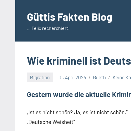
Zum
Inhalt
Güttis Fakten Blog
springen
… Felix recherchiert!
Wie kriminell ist Deut
Migration
10. April 2024
Guetti
Keine K
Gestern wurde die aktuelle Krimina
„Ist es nicht schön? Ja, es ist nicht schön.“
„Deutsche Weisheit“