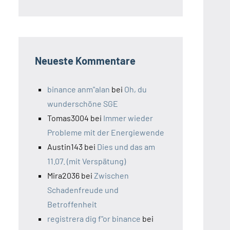
Neueste Kommentare
binance anm"alan
bei
Oh, du
wunderschöne SGE
Tomas3004
bei
Immer wieder
Probleme mit der Energiewende
Austin143
bei
Dies und das am
11.07. (mit Verspätung)
Mira2036
bei
Zwischen
Schadenfreude und
Betroffenheit
registrera dig f"or binance
bei