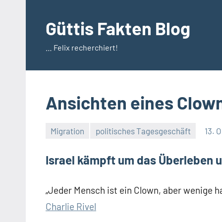
Zum
Inhalt
Güttis Fakten Blog
springen
… Felix recherchiert!
Ansichten eines Clow
Migration
politisches Tagesgeschäft
13. 
Israel kämpft um das Überleben
„Jeder Mensch ist ein Clown, aber wenige ha
Charlie Rivel