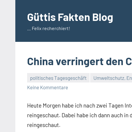
Zum
Inhalt
Güttis Fakten Blog
springen
… Felix recherchiert!
China verringert den
politisches Tagesgeschäft
Umweltschutz, En
Keine Kommentare
Heute Morgen habe ich nach zwei Tagen Int
reingeschaut. Dabei habe ich dann auch in d
reingeschaut.