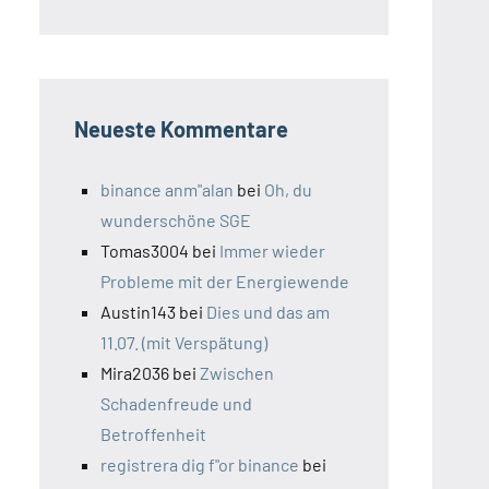
Neueste Kommentare
binance anm"alan
bei
Oh, du
wunderschöne SGE
Tomas3004
bei
Immer wieder
Probleme mit der Energiewende
Austin143
bei
Dies und das am
11.07. (mit Verspätung)
Mira2036
bei
Zwischen
Schadenfreude und
Betroffenheit
registrera dig f"or binance
bei