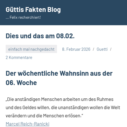
Zum
Güttis Fakten Blog
Inhalt
… Felix recherchiert!
springen
Dies und das am 08.02.
einfach mal nachgedacht
8. Februar 2026
Guetti
2 Kommentare
Der wöchentliche Wahnsinn aus der
06. Woche
„Die anständigen Menschen arbeiten um des Ruhmes
und des Geldes willen, die unanständigen wollen die Welt
verändern und die Menschen erlösen.“
Marcel Reich-Ranicki