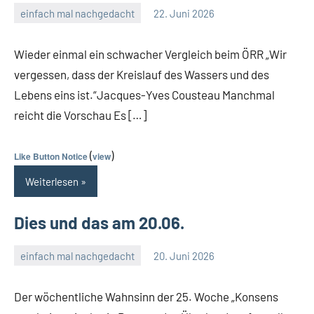
einfach mal nachgedacht
22. Juni 2026
Guetti
2
Kommentare
Wieder einmal ein schwacher Vergleich beim ÖRR „Wir
vergessen, dass der Kreislauf des Wassers und des
Lebens eins ist.“Jacques-Yves Cousteau Manchmal
reicht die Vorschau Es […]
(
)
Like Button Notice
view
Weiterlesen
Dies und das am 20.06.
einfach mal nachgedacht
20. Juni 2026
Guetti
Ein
Kommentar
Der wöchentliche Wahnsinn der 25. Woche „Konsens