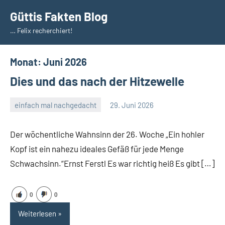
Zum
Güttis Fakten Blog
Inhalt
… Felix recherchiert!
springen
Monat:
Juni 2026
Dies und das nach der Hitzewelle
einfach mal nachgedacht
29. Juni 2026
Guetti
2
Kommentare
Der wöchentliche Wahnsinn der 26. Woche „Ein hohler
Kopf ist ein nahezu ideales Gefäß für jede Menge
Schwachsinn.“Ernst Ferstl Es war richtig heiß Es gibt […]
0
0
Weiterlesen