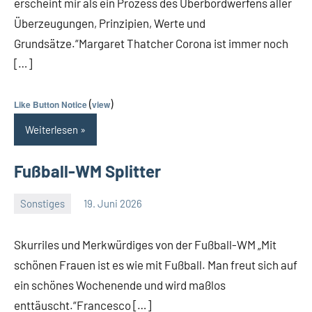
erscheint mir als ein Prozess des Überbordwerfens aller
Überzeugungen, Prinzipien, Werte und
Grundsätze.“Margaret Thatcher Corona ist immer noch
[…]
(
)
Like Button Notice
view
Weiterlesen
Fußball-WM Splitter
Sonstiges
19. Juni 2026
Guetti
2
Kommentare
Skurriles und Merkwürdiges von der Fußball-WM „Mit
schönen Frauen ist es wie mit Fußball. Man freut sich auf
ein schönes Wochenende und wird maßlos
enttäuscht.“Francesco […]