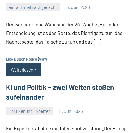
einfach mal nachgedacht
13. Juni 2026
Guetti
2
Kommentare
Der wöchentliche Wahnsinn der 24. Woche „Bei jeder
Entscheidung ist es das Beste, das Richtige zu tun, das
Nächstbeste, das Falsche zu tun und das […]
(
)
Like Button Notice
view
Weiterlesen
KI und Politik – zwei Welten stoßen
aufeinander
Politiker und Experten
11. Juni 2026
Guetti
Keine
Kommentare
Ein Expertenrat ohne digitalen Sachverstand „Der Erfolg