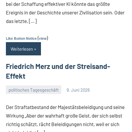
bei der Schaffung effektiver KI könnte das größte
Ereignis in der Geschichte unserer Zivilisation sein. Oder
das letzte, […]
(
)
Like Button Notice
view
Weiterlesen
Friedrich Merz und der Streisand-
Effekt
politisches Tagesgeschäft
9. Juni 2026
Guetti
Keine
Kommentare
Der Straftatbestand der Majestätsbeleidigung und seine
Wirkung „Aber der wahrhaft große Geist, der sich selbst
richtig schätzt, rächt Beleidigungen nicht, weil er sich