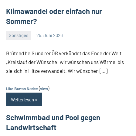
Klimawandel oder einfach nur
Sommer?
Sonstiges
25. Juni 2026
Guetti
Keine
Kommentare
Brütend heiß und rer ÖR verkündet das Ende der Welt
„Kreislauf der Wünsche: wir wünschen uns Wärme, bis
sie sich in Hitze verwandelt. Wir wünschen […]
(
)
Like Button Notice
view
Weiterlesen
Schwimmbad und Pool gegen
Landwirtschaft