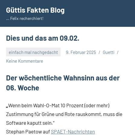
Zum
Güttis Fakten Blog
Inhalt
… Felix recherchiert!
springen
Dies und das am 09.02.
einfach mal nachgedacht
9. Februar 2025
Guetti
Keine Kommentare
Der wöchentliche Wahnsinn aus der
06. Woche
„
Wenn beim Wahl-O-Mat 10 Prozent (oder mehr)
Zustimmung für Grüne und Rote rauskommt, muss die
Software kaputt sein.“
Stephan Paetow auf
SPAET-Nachrichten