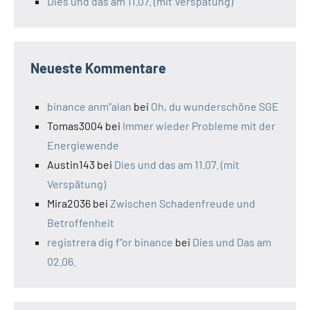
Dies und das am 11.07. (mit Verspätung)
Neueste Kommentare
binance anm"alan
bei
Oh, du wunderschöne SGE
Tomas3004
bei
Immer wieder Probleme mit der
Energiewende
Austin143
bei
Dies und das am 11.07. (mit
Verspätung)
Mira2036
bei
Zwischen Schadenfreude und
Betroffenheit
registrera dig f"or binance
bei
Dies und Das am
02.06.