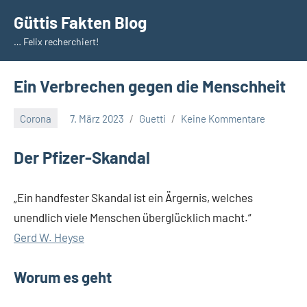
Zum
Güttis Fakten Blog
Inhalt
… Felix recherchiert!
springen
Ein Verbrechen gegen die Menschheit
Corona
7. März 2023
Guetti
Keine Kommentare
Der Pfizer-Skandal
„Ein handfester Skandal ist ein Ärgernis, welches
unendlich viele Menschen überglücklich macht.“
Gerd W. Heyse
Worum es geht