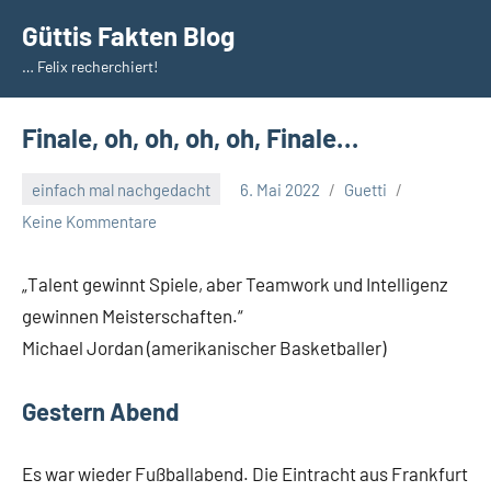
Zum
Güttis Fakten Blog
Inhalt
… Felix recherchiert!
springen
Finale, oh, oh, oh, oh, Finale…
einfach mal nachgedacht
6. Mai 2022
Guetti
Keine Kommentare
„Talent gewinnt Spiele, aber Teamwork und Intelligenz
gewinnen Meisterschaften.“
Michael Jordan (amerikanischer Basketballer)
Gestern Abend
Es war wieder Fußballabend. Die Eintracht aus Frankfurt