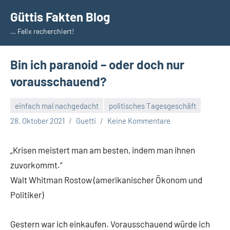
Zum
Güttis Fakten Blog
Inhalt
… Felix recherchiert!
springen
Bin ich paranoid – oder doch nur
vorausschauend?
einfach mal nachgedacht
politisches Tagesgeschäft
28. Oktober 2021
Guetti
Keine Kommentare
„Krisen meistert man am besten, indem man ihnen
zuvorkommt.“
Walt Whitman Rostow (amerikanischer Ökonom und
Politiker)
Gestern war ich einkaufen. Vorausschauend würde ich