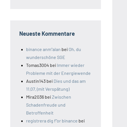
Neueste Kommentare
binance anm"alan
bei
Oh, du
wunderschöne SGE
Tomas3004
bei
Immer wieder
Probleme mit der Energiewende
Austin143
bei
Dies und das am
11.07. (mit Verspätung)
Mira2036
bei
Zwischen
Schadenfreude und
Betroffenheit
registrera dig f"or binance
bei