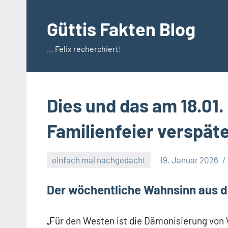
Zum
Inhalt
Güttis Fakten Blog
springen
… Felix recherchiert!
Dies und das am 18.01.
Familienfeier verspät
einfach mal nachgedacht
19. Januar 2026
Der wöchentliche Wahnsinn aus d
„Für den Westen ist die Dämonisierung von Wl