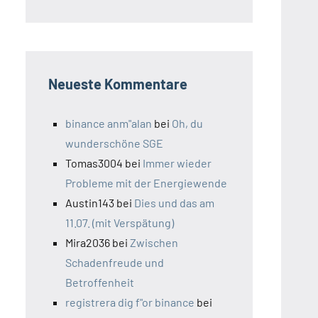
Neueste Kommentare
binance anm"alan
bei
Oh, du
wunderschöne SGE
Tomas3004
bei
Immer wieder
Probleme mit der Energiewende
Austin143
bei
Dies und das am
11.07. (mit Verspätung)
Mira2036
bei
Zwischen
Schadenfreude und
Betroffenheit
registrera dig f"or binance
bei