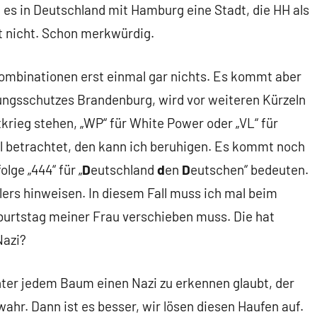
es in Deutschland mit Hamburg eine Stadt, die HH als
t nicht. Schon merkwürdig.
 Kombinationen erst einmal gar nichts. Es kommt aber
sungsschutzes Brandenburg, wird vor weiteren Kürzeln
krieg stehen, „WP“ für White Power oder „VL“ für
il betrachtet, den kann ich beruhigen. Es kommt noch
lge „444“ für „
D
eutschland
d
en
D
eutschen“ bedeuten.
lers hinweisen. In diesem Fall muss ich mal beim
burtstag meiner Frau verschieben muss. Die hat
Nazi?
nter jedem Baum einen Nazi zu erkennen glaubt, der
hr. Dann ist es besser, wir lösen diesen Haufen auf.