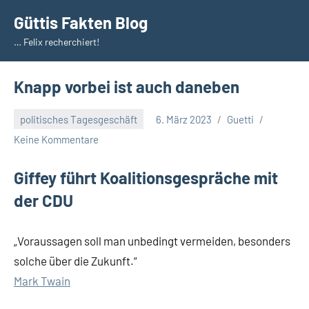
Zum
Güttis Fakten Blog
Inhalt
… Felix recherchiert!
springen
Knapp vorbei ist auch daneben
politisches Tagesgeschäft
6. März 2023
Guetti
Keine Kommentare
Giffey führt Koalitionsgespräche mit
der CDU
„Voraussagen soll man unbedingt vermeiden, besonders
solche über die Zukunft.“
Mark Twain