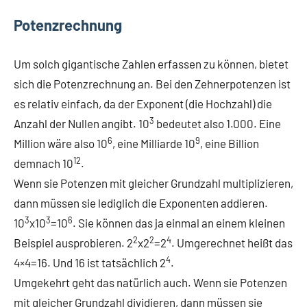
Potenzrechnung
Um solch gigantische Zahlen erfassen zu können, bietet
sich die Potenzrechnung an. Bei den Zehnerpotenzen ist
es relativ einfach, da der Exponent (die Hochzahl) die
3
Anzahl der Nullen angibt. 10
bedeutet also 1.000. Eine
6
9
Million wäre also 10
, eine Milliarde 10
, eine Billion
12
demnach 10
.
Wenn sie Potenzen mit gleicher Grundzahl multiplizieren,
dann müssen sie lediglich die Exponenten addieren.
3
3
6
10
x10
=10
. Sie können das ja einmal an einem kleinen
2
2
4
Beispiel ausprobieren. 2
x2
=2
. Umgerechnet heißt das
4
4×4=16. Und 16 ist tatsächlich 2
.
Umgekehrt geht das natürlich auch. Wenn sie Potenzen
mit gleicher Grundzahl dividieren, dann müssen sie