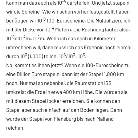
-4
kann man das auch als 10
darstellen. Und jetzt stapeln
wir die Scheine. Wie wir schon vorher festgestellt haben
10
benötigen wir 10
100-Euroscheine. Die Multipliziere ich
-4
mit der Dicke von 10
Metern. Die Rechnung lautet also:
10
-4
6
10
x10
m=10
m. Wenn ich das noch in Kilometer
umrechnen will, dann muss ich das Ergebnis noch einmal
3
6
3
3
durch 10
(1.000) teilen. 10
/10
=10
.
Na, kommt es ihnen jetzt? Wenn sie 100-Euroscheine zu
eine Billion Euro stapeln, dann ist der Stapel 1.000 km
hoch. Nur mal so nebenbei, die Raumstation ISS
umkreist die Erde in etwa 400 km Höhe. Die würden sie
mit diesem Stapel locker erreichen. Sie können den
Stapel aber auch einfach auf den Boden legen. Dann
würde der Stapel von Flensburg bis nach Mailand
reichen.