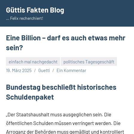
Zum
Güttis Fakten Blog
Inhalt
… Felix recherchiert!
springen
Eine Billion – darf es auch etwas mehr
sein?
einfach mal nachgedacht
politisches Tagesgeschäft
19. März 2025
Guetti
Ein Kommentar
Bundestag beschließt historisches
Schuldenpaket
„Der Staatshaushalt muss ausgeglichen sein. Die
öffentlichen Schulden müssen verringert werden. Die
Arroganz der Behörden muss gemäßigt und kontrolliert