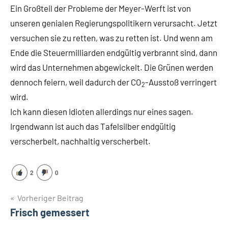
Ein Großteil der Probleme der Meyer-Werft ist von
unseren genialen Regierungspolitikern verursacht. Jetzt
versuchen sie zu retten, was zu retten ist. Und wenn am
Ende die Steuermilliarden endgültig verbrannt sind, dann
wird das Unternehmen abgewickelt. Die Grünen werden
dennoch feiern, weil dadurch der CO
-Ausstoß verringert
2
wird.
Ich kann diesen Idioten allerdings nur eines sagen.
Irgendwann ist auch das Tafelsilber endgültig
verscherbelt, nachhaltig verscherbelt.
2
0
Beitragsnavigation
Vorheriger Beitrag
Frisch gemessert