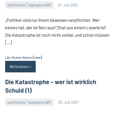
politisches Tagesgeschäft
21. Juli 2021
Guetti
Keine
Kommentare
„Politiker sind nur ihrem Gewissen verpflichtet. Wer
keines hat, der ist fein raus!“Zitat aus einem Leserbrief
Die Katastrophe ist noch nicht vorbei, und schon müssen
[…]
(
)
Like Button Notice
view
Weiterlesen
Die Katastrophe – wer ist wirklich
Schuld (1)
politisches Tagesgeschäft
20. Juli 2021
Guetti
Ein
Kommentar