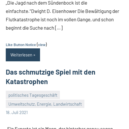
„Die Jagd nach dem Sündenbock ist die
einfachste.“Dwight D. Eisenhower Die Bewältigung der
Flutkatastrophe ist noch im vollen Gange, und schon
beginnt die Suche nach […]
(
)
Like Button Notice
view
Weiterlesen
Das schmutzige Spiel mit den
Katastrophen
politisches Tagesgeschäft
Umweltschutz, Energie, Landwirtschaft
Guetti
Keine
18. Juli 2021
Kommentare
„Ein Experte ist ein Mann, der hinterher genau sagen