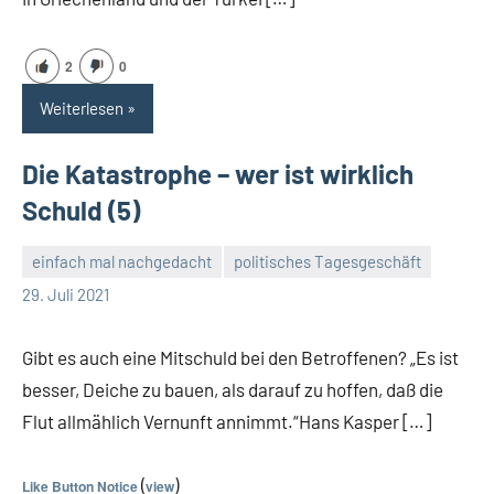
2
0
Weiterlesen
Die Katastrophe – wer ist wirklich
Schuld (5)
einfach mal nachgedacht
politisches Tagesgeschäft
Guetti
Keine
29. Juli 2021
Kommentare
Gibt es auch eine Mitschuld bei den Betroffenen? „Es ist
besser, Deiche zu bauen, als darauf zu hoffen, daß die
Flut allmählich Vernunft annimmt.“Hans Kasper […]
(
)
Like Button Notice
view