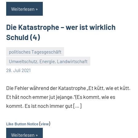
Weiterlesen
Die Katastrophe – wer ist wirklich
Schuld (4)
politisches Tagesgeschäft
Umweltschutz, Energie, Landwirtschaft
Guetti
Keine
28. Juli 2021
Kommentare
Die Fehler während der Katastrophe „Et kütt, wie et kütt.
Et hät noch emmer jut jejange.“(Es kommt, wie es
kommt. Es ist noch immer gut […]
(
)
Like Button Notice
view
Weiterlesen