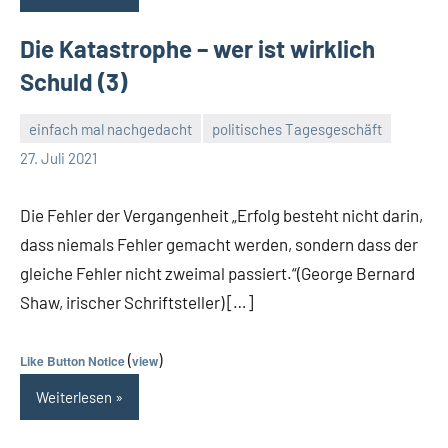
Die Katastrophe – wer ist wirklich
Schuld (3)
einfach mal nachgedacht
politisches Tagesgeschäft
Guetti
Keine
27. Juli 2021
Kommentare
Die Fehler der Vergangenheit „Erfolg besteht nicht darin,
dass niemals Fehler gemacht werden, sondern dass der
gleiche Fehler nicht zweimal passiert.“(George Bernard
Shaw, irischer Schriftsteller) […]
(
)
Like Button Notice
view
Weiterlesen