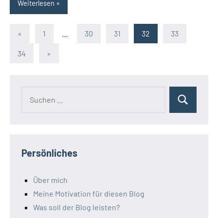
Weiterlesen
Seitennummerierung
Vorherige
«
1
…
30
31
32
33
Beiträge
der
Nächste
34
»
Beiträge
Beiträge
Suchen
Suchen
nach:
Persönliches
Über mich
Meine Motivation für diesen Blog
Was soll der Blog leisten?