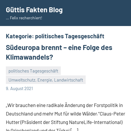
Zum
Güttis Fakten Blog
Inhalt
… Felix recherchiert!
springen
Kategorie:
politisches Tagesgeschäft
Südeuropa brennt – eine Folge des
Klimawandels?
politisches Tagesgeschäft
Umweltschutz, Energie, Landwirtschaft
Guetti
Keine
9. August 2021
Kommentare
„Wir brauchen eine radikale Änderung der Forstpolitik in
Deutschland und mehr Mut für wilde Wälder.“Claus-Peter
Hutter (Präsident der Stiftung NatureLife-International)
In Griechenland und der Türkei […]