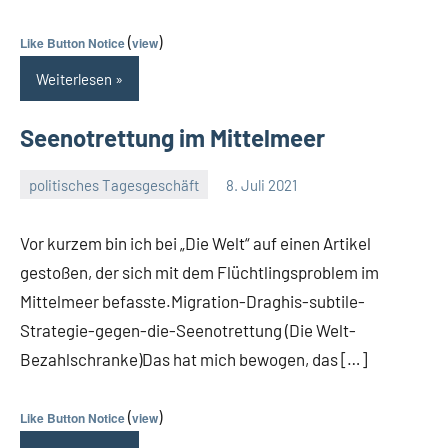
(
)
Like Button Notice
view
Weiterlesen
Seenotrettung im Mittelmeer
politisches Tagesgeschäft
8. Juli 2021
Guetti
Ein
Kommentar
Vor kurzem bin ich bei „Die Welt“ auf einen Artikel
gestoßen, der sich mit dem Flüchtlingsproblem im
Mittelmeer befasste.Migration-Draghis-subtile-
Strategie-gegen-die-Seenotrettung (Die Welt-
Bezahlschranke)Das hat mich bewogen, das […]
(
)
Like Button Notice
view