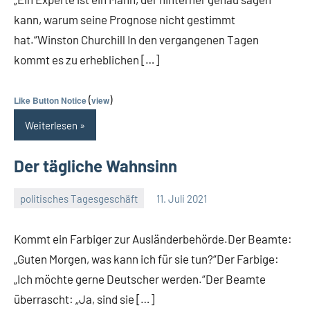
kann, warum seine Prognose nicht gestimmt
hat.“Winston Churchill In den vergangenen Tagen
kommt es zu erheblichen […]
(
)
Like Button Notice
view
Weiterlesen
Der tägliche Wahnsinn
politisches Tagesgeschäft
11. Juli 2021
Guetti
Keine
Kommentare
Kommt ein Farbiger zur Ausländerbehörde.Der Beamte:
„Guten Morgen, was kann ich für sie tun?“Der Farbige:
„Ich möchte gerne Deutscher werden.“Der Beamte
überrascht: „Ja, sind sie […]