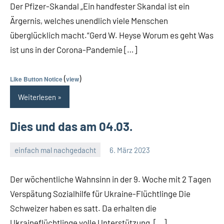
Der Pfizer-Skandal „Ein handfester Skandal ist ein
Ärgernis, welches unendlich viele Menschen
überglücklich macht.“Gerd W. Heyse Worum es geht Was
ist uns in der Corona-Pandemie […]
(
)
Like Button Notice
view
Weiterlesen
Dies und das am 04.03.
einfach mal nachgedacht
6. März 2023
Guetti
Keine
Kommentare
Der wöchentliche Wahnsinn in der 9. Woche mit 2 Tagen
Verspätung Sozialhilfe für Ukraine-Flüchtlinge Die
Schweizer haben es satt. Da erhalten die
Ukraineflüchtlinge volle Unterstützung, […]