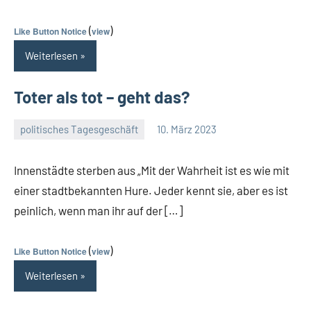
(
)
Like Button Notice
view
Weiterlesen
Toter als tot – geht das?
politisches Tagesgeschäft
10. März 2023
Guetti
Keine
Kommentare
Innenstädte sterben aus „Mit der Wahrheit ist es wie mit
einer stadtbekannten Hure. Jeder kennt sie, aber es ist
peinlich, wenn man ihr auf der […]
(
)
Like Button Notice
view
Weiterlesen