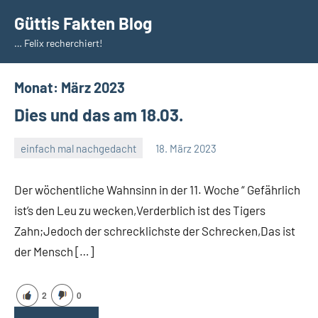
Zum
Güttis Fakten Blog
Inhalt
… Felix recherchiert!
springen
Monat:
März 2023
Dies und das am 18.03.
einfach mal nachgedacht
18. März 2023
Guetti
Keine
Kommentare
Der wöchentliche Wahnsinn in der 11. Woche “ Gefährlich
ist’s den Leu zu wecken,Verderblich ist des Tigers
Zahn;Jedoch der schrecklichste der Schrecken,Das ist
der Mensch […]
2
0