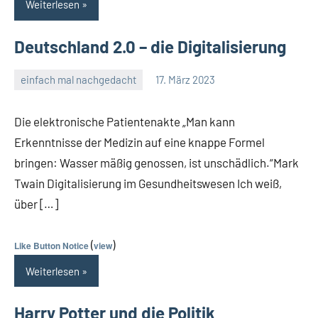
Weiterlesen
Deutschland 2.0 – die Digitalisierung
einfach mal nachgedacht
17. März 2023
Guetti
Keine
Kommentare
Die elektronische Patientenakte „Man kann
Erkenntnisse der Medizin auf eine knappe Formel
bringen: Wasser mäßig genossen, ist unschädlich.“Mark
Twain Digitalisierung im Gesundheitswesen Ich weiß,
über […]
(
)
Like Button Notice
view
Weiterlesen
Harry Potter und die Politik