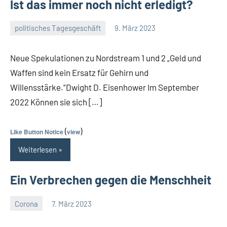
Ist das immer noch nicht erledigt?
politisches Tagesgeschäft
9. März 2023
Guetti
Ein
Kommentar
Neue Spekulationen zu Nordstream 1 und 2 „Geld und
Waffen sind kein Ersatz für Gehirn und
Willensstärke.“Dwight D. Eisenhower Im September
2022 Können sie sich […]
(
)
Like Button Notice
view
Weiterlesen
Ein Verbrechen gegen die Menschheit
Corona
7. März 2023
Guetti
Keine
Kommentare