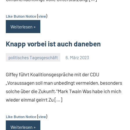
(
)
Like Button Notice
view
Weiterlesen
Knapp vorbei ist auch daneben
politisches Tagesgeschäft
6. März 2023
Guetti
Keine
Kommentare
Giffey führt Koalitionsgespräche mit der CDU
„Voraussagen soll man unbedingt vermeiden, besonders
solche über die Zukunft.“Mark Twain Was habe ich mich
wieder einmal geirrt Zu […]
(
)
Like Button Notice
view
Weiterlesen