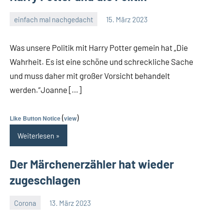
einfach mal nachgedacht
15. März 2023
Guetti
Keine
Kommentare
Was unsere Politik mit Harry Potter gemein hat „Die
Wahrheit. Es ist eine schöne und schreckliche Sache
und muss daher mit großer Vorsicht behandelt
werden.“Joanne […]
(
)
Like Button Notice
view
Weiterlesen
Der Märchenerzähler hat wieder
zugeschlagen
Corona
13. März 2023
Guetti
Ein