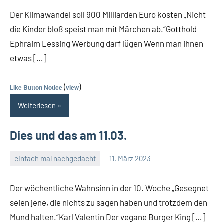
Kommentar
Der Klimawandel soll 900 Milliarden Euro kosten „Nicht
die Kinder bloß speist man mit Märchen ab.“Gotthold
Ephraim Lessing Werbung darf lügen Wenn man ihnen
etwas […]
(
)
Like Button Notice
view
Weiterlesen
Dies und das am 11.03.
einfach mal nachgedacht
11. März 2023
Guetti
Keine
Kommentare
Der wöchentliche Wahnsinn in der 10. Woche „Gesegnet
seien jene, die nichts zu sagen haben und trotzdem den
Mund halten.“Karl Valentin Der vegane Burger King […]