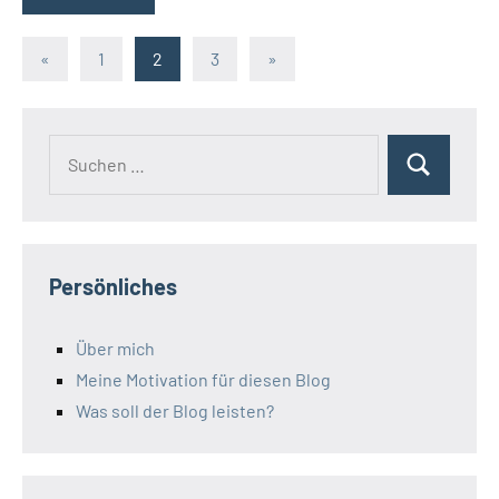
Seitennummerierung
Vorherige
Nächste
«
1
2
3
»
Beiträge
Beiträge
der
Beiträge
Suchen
Suchen
nach:
Persönliches
Über mich
Meine Motivation für diesen Blog
Was soll der Blog leisten?